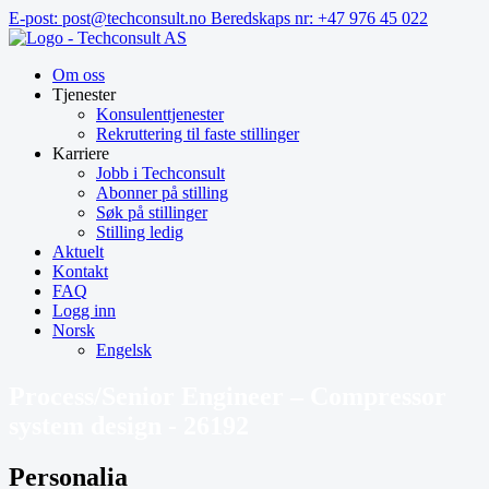
Hopp
E-post: post@techconsult.no
Beredskaps nr: +47 976 45 022
til
innhold
Om oss
Tjenester
Konsulenttjenester
Rekruttering til faste stillinger
Karriere
Jobb i Techconsult
Abonner på stilling
Søk på stillinger
Stilling ledig
Aktuelt
Kontakt
FAQ
Logg inn
Norsk
Engelsk
Process/Senior Engineer – Compressor
system design - 26192
Personalia