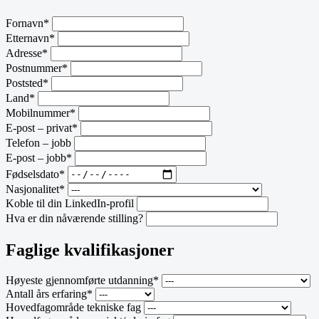
Fornavn*
Etternavn*
Adresse*
Postnummer*
Poststed*
Land*
Mobilnummer*
E-post – privat*
Telefon – jobb
E-post – jobb*
Fødselsdato*
Nasjonalitet*
Koble til din LinkedIn-profil
Hva er din nåværende stilling?
Faglige kvalifikasjoner
Høyeste gjennomførte utdanning*
Antall års erfaring*
Hovedfagområde tekniske fag