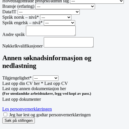
Hovedfagområde prosjekt/admin fag
Bransje (erfaring)
Data/IT
Språk norsk – nivå*
Språk engelsk – nivå*
Andre språk
Nøkkelkvalifikasjoner
Annen søknadsinformasjon og
nedlastning
Tilgjengelighet*
Last opp din CV her *
Last opp CV
Last opp annen dokumentasjon her
(For utenlandske arbeidstakere, legg ved kopi av pass.)
Last opp dokumenter
Les personvernerklæringen
Jeg har lest og godtar personvernerklæringen
Søk på stillingen