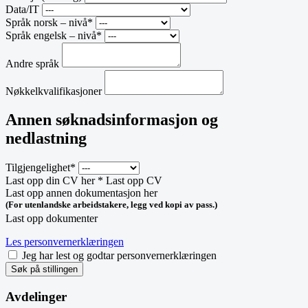
Data/IT
Språk norsk – nivå*
Språk engelsk – nivå*
Andre språk
Nøkkelkvalifikasjoner
Annen søknadsinformasjon og
nedlastning
Tilgjengelighet*
Last opp din CV her *
Last opp CV
Last opp annen dokumentasjon her
(For utenlandske arbeidstakere, legg ved kopi av pass.)
Last opp dokumenter
Les personvernerklæringen
Jeg har lest og godtar personvernerklæringen
Søk på stillingen
Avdelinger