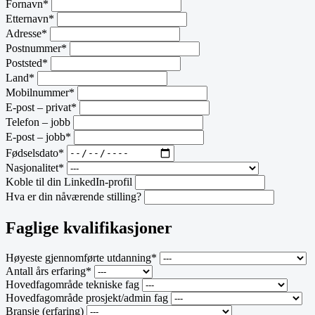
Fornavn*
Etternavn*
Adresse*
Postnummer*
Poststed*
Land*
Mobilnummer*
E-post – privat*
Telefon – jobb
E-post – jobb*
Fødselsdato*
Nasjonalitet*
Koble til din LinkedIn-profil
Hva er din nåværende stilling?
Faglige kvalifikasjoner
Høyeste gjennomførte utdanning*
Antall års erfaring*
Hovedfagområde tekniske fag
Hovedfagområde prosjekt/admin fag
Bransje (erfaring)