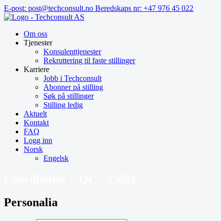
Hopp
E-post: post@techconsult.no
Beredskaps nr: +47 976 45 022
til
innhold
Om oss
Tjenester
Konsulenttjenester
Rekruttering til faste stillinger
Karriere
Jobb i Techconsult
Abonner på stilling
Søk på stillinger
Stilling ledig
Aktuelt
Kontakt
FAQ
Logg inn
Norsk
Engelsk
Coordinator – QC - 25691
Personalia