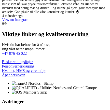
pensler. Det var utrolig gøy å samarbeide med kollegaene våre og lage
kunst som nå skal pryde fellesområdene i lokalene våre. Vi rundet av
kvelden med deilig mat og drikke – og kunne gå hjem godt fornøyde med
oss selv. God påske til alle våre konsulter og kunder!🐣
4 måneder ago
View on Instagram
|
9/9
Viktige linker og kvalitetsmerking
Hvis du har behov for å nå oss,
ring vårt beredskapnummer:
+47 976 45 022
Etiske retningslinjer
Personvernerklæring
Kvalitet, HMS og ytre miljø
Åpenhetsloven
Avdelinger