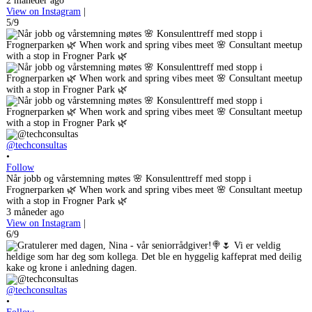
2 måneder ago
View on Instagram
|
5/9
@techconsultas
•
Follow
Når jobb og vårstemning møtes 🌸 Konsulenttreff med stopp i
Frognerparken 🌿 When work and spring vibes meet 🌸 Consultant meetup
with a stop in Frogner Park 🌿
3 måneder ago
View on Instagram
|
6/9
@techconsultas
•