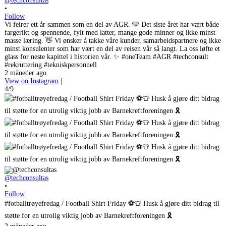
@techconsultas
•
Follow
Vi feirer ett år sammen som en del av AGR. 🩵 Det siste året har vært både
fargerikt og spennende, fylt med latter, mange gode minner og ikke minst
masse læring. 👋 Vi ønsker å takke våre kunder, samarbeidspartnere og ikke
minst konsulenter som har vært en del av reisen vår så langt. La oss løfte et
glass for neste kapittel i historien vår. ✨ #oneTeam #AGR #techconsult
#rekruttering #tekniskpersonnell
2 måneder ago
View on Instagram
|
4/9
@techconsultas
•
Follow
#fotballtrøyefredag / Football Shirt Friday ⚽️👕 Husk å gjøre ditt bidrag til
støtte for en utrolig viktig jobb av Barnekreftforeningen 🎗️