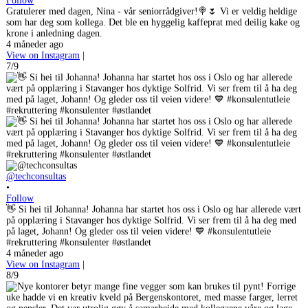
Follow
Gratulerer med dagen, Nina - vår seniorrådgiver!🍭🌷 Vi er veldig heldige
som har deg som kollega. Det ble en hyggelig kaffeprat med deilig kake og
krone i anledning dagen.
4 måneder ago
View on Instagram
|
7/9
@techconsultas
•
Follow
👋 Si hei til Johanna! Johanna har startet hos oss i Oslo og har allerede vært
på opplæring i Stavanger hos dyktige Solfrid. Vi ser frem til å ha deg med
på laget, Johann! Og gleder oss til veien videre! 💙 #konsulentutleie
#rekruttering #konsulenter #østlandet
4 måneder ago
View on Instagram
|
8/9