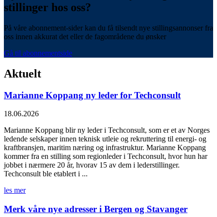
stillinger hos oss?
På våre abonnement-sider kan du få tilsendt nye stillingsannonser fra
oss innen akkurat det eller de fagområdene du ønsker
Gå til abonnementside
Aktuelt
Marianne Koppang ny leder for Techconsult
18.06.2026
Marianne Koppang blir ny leder i Techconsult, som er et av Norges
ledende selskaper innen teknisk utleie og rekruttering til energi- og
kraftbransjen, maritim næring og infrastruktur. Marianne Koppang
kommer fra en stilling som regionleder i Techconsult, hvor hun har
jobbet i nærmere 20 år, hvorav 15 av dem i lederstillinger.
Techconsult ble etablert i ...
les mer
Merk våre nye adresser i Bergen og Stavanger