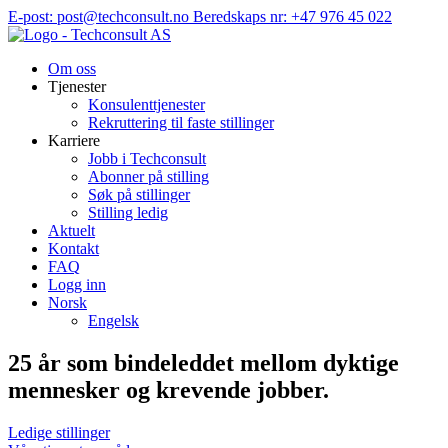
Hopp
E-post: post@techconsult.no
Beredskaps nr: +47 976 45 022
til
innhold
Om oss
Tjenester
Konsulenttjenester
Rekruttering til faste stillinger
Karriere
Jobb i Techconsult
Abonner på stilling
Søk på stillinger
Stilling ledig
Aktuelt
Kontakt
FAQ
Logg inn
Norsk
Engelsk
25 år som bindeleddet mellom dyktige
mennesker og krevende jobber.
Ledige stillinger