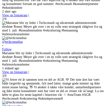
lunsj og sommerfest. Det har vært superfint og vi ønsker alle våre kunder
og konsulenter fortsatt en god sommer. #techconsult #konsulenttjenester
#tekniskinnleie
2 uker ago
View on Instagram
|
2/9
@techconsultas
•
Follow
Marianne blir ny leder i Techconsult og nåværende administrerende
direktør Ronny Meyer går over i en ny rolle som strategisk rådgiver fra og
med 1. juli. #konsulentinnleie #rekruttering #bemanning
#utleieavkonsulenter
1 måned ago
View on Instagram
|
3/9