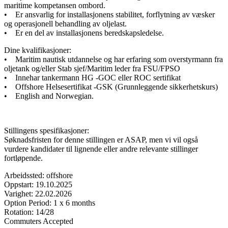
maritime kompetansen ombord.
• Er ansvarlig for installasjonens stabilitet, forflytning av væsker
og operasjonell behandling av oljelast.
• Er en del av installasjonens beredskapsledelse.
Dine kvalifikasjoner:
• Maritim nautisk utdannelse og har erfaring som overstyrmann fra
oljetank og/eller Stab sjef/Maritim leder fra FSU/FPSO
• Innehar tankermann HG -GOC eller ROC sertifikat
• Offshore Helsesertifikat -GSK (Grunnleggende sikkerhetskurs)
• English and Norwegian.
Stillingens spesifikasjoner:
Søknadsfristen for denne stillingen er ASAP, men vi vil også
vurdere kandidater til lignende eller andre relevante stillinger
fortløpende.
Arbeidssted: offshore
Oppstart: 19.10.2025
Varighet: 22.02.2026
Option Period: 1 x 6 months
Rotation: 14/28
Commuters Accepted