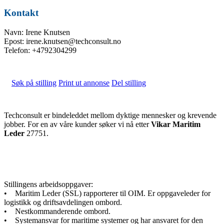
Kontakt
Navn: Irene Knutsen
Epost: irene.knutsen@techconsult.no
Telefon: +4792304299
Søk på stilling
Print ut annonse
Del stilling
Techconsult er bindeleddet mellom dyktige mennesker og krevende
jobber. For en av våre kunder søker vi nå etter
Vikar Maritim
Leder
27751.
Stillingens arbeidsoppgaver:
• Maritim Leder (SSL) rapporterer til OIM. Er oppgaveleder for
logistikk og driftsavdelingen ombord.
• Nestkommanderende ombord.
• Systemansvar for maritime systemer og har ansvaret for den