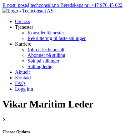
Hopp
E-post: post@techconsult.no
Beredskaps nr: +47 976 45 022
til
innhold
Om oss
Tjenester
Konsulenttjenester
Rekruttering til faste stillinger
Karriere
Jobb i Techconsult
Abonner på stilling
Søk på stillinger
Stilling ledig
Aktuelt
Kontakt
FAQ
Logg inn
Vikar Maritim Leder
X
Choose Options