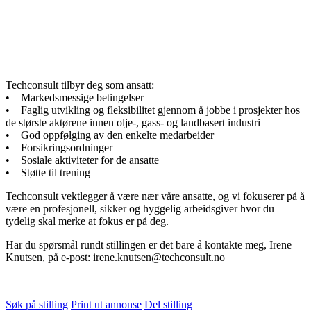
Techconsult tilbyr deg som ansatt:
• Markedsmessige betingelser
• Faglig utvikling og fleksibilitet gjennom å jobbe i prosjekter hos
de største aktørene innen olje-, gass- og landbasert industri
• God oppfølging av den enkelte medarbeider
• Forsikringsordninger
• Sosiale aktiviteter for de ansatte
• Støtte til trening
Techconsult vektlegger å være nær våre ansatte, og vi fokuserer på å
være en profesjonell, sikker og hyggelig arbeidsgiver hvor du
tydelig skal merke at fokus er på deg.
Har du spørsmål rundt stillingen er det bare å kontakte meg, Irene
Knutsen, på e-post: irene.knutsen@techconsult.no
Søk på stilling
Print ut annonse
Del stilling