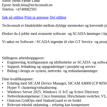
Navn: Heidi Fjelde Lima
Epost: heidi.lima@techconsult.no
Telefon: +4740082593
Søk på stilling
Print ut annonse
Del stilling
Techconsult er bindeleddet mellom dyktige mennesker og krevende job
Ønsker du å jobbe med avanserte software og SCADA løsninger i hjerte
Vi søker en Software / SCADA ingeniør til våre GT Service og prosjek
Stillingens arbeidsoppgaver:
• Engineering, konfigurasjon og idriftsettelse av SCADA og softw
• Support, feilsøking og oppgraderinger i prosjekt og service
• Bidrag i design av system, nettverks og redundansløsninger
Dine kvalifikasjoner:
• Erfaring med SICAM Device Manager, SICAM A8000 (CP 8050,
• Hyper V clustering/virtualisering
• Windows Server 2025, Windows 11 IoT og Active Directory
• Nettverkskompetanse: Cisco brannmur, Hirschmann switcher, 
• Omicron GridOps med StationGuard er en fordel
• Relevant teknisk utdanning – erfaring kan kompensere