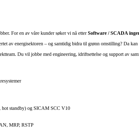
ber. For en av våre kunder søker vi nå etter
Software / SCADA ingeni
t av energisektoren – og samtidig bidra til grønn omstilling? Da kan d
tteam. Du vil jobbe med engineering, idriftsettelse og support av samfu
aresystemer
 hot standby) og SICAM SCC V10
VLAN, MRP, RSTP