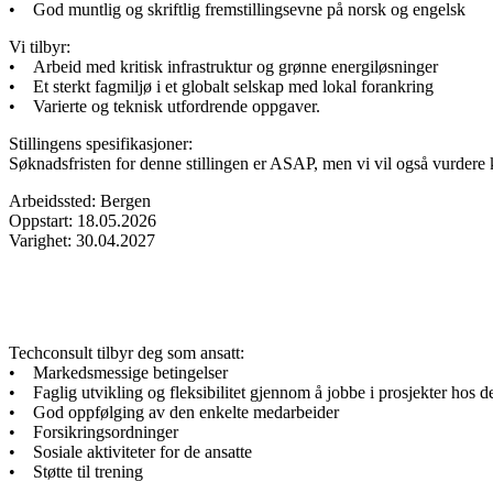
• God muntlig og skriftlig fremstillingsevne på norsk og engelsk
Vi tilbyr:
• Arbeid med kritisk infrastruktur og grønne energiløsninger
• Et sterkt fagmiljø i et globalt selskap med lokal forankring
• Varierte og teknisk utfordrende oppgaver.
Stillingens spesifikasjoner:
Søknadsfristen for denne stillingen er ASAP, men vi vil også vurdere ka
Arbeidssted: Bergen
Oppstart: 18.05.2026
Varighet: 30.04.2027
Techconsult tilbyr deg som ansatt:
• Markedsmessige betingelser
• Faglig utvikling og fleksibilitet gjennom å jobbe i prosjekter hos de
• God oppfølging av den enkelte medarbeider
• Forsikringsordninger
• Sosiale aktiviteter for de ansatte
• Støtte til trening