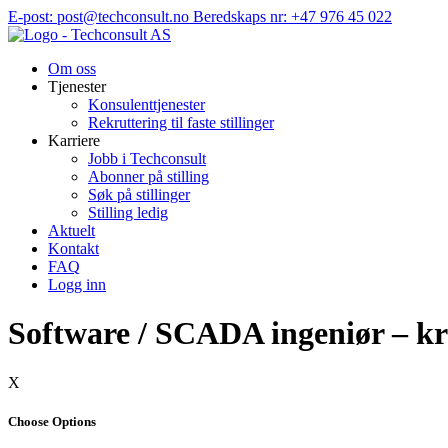
Hopp
E-post: post@techconsult.no
Beredskaps nr: +47 976 45 022
til
innhold
Om oss
Tjenester
Konsulenttjenester
Rekruttering til faste stillinger
Karriere
Jobb i Techconsult
Abonner på stilling
Søk på stillinger
Stilling ledig
Aktuelt
Kontakt
FAQ
Logg inn
Software / SCADA ingeniør – kr
X
Choose Options