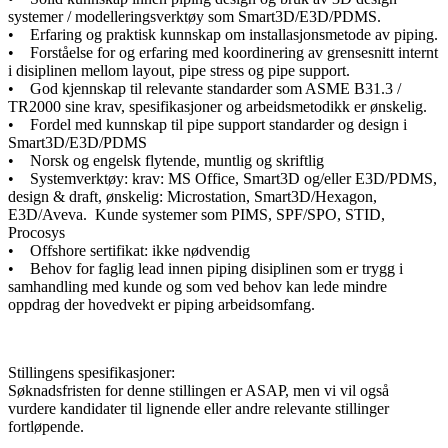
systemer / modelleringsverktøy som Smart3D/E3D/PDMS.
• Erfaring og praktisk kunnskap om installasjonsmetode av piping.
• Forståelse for og erfaring med koordinering av grensesnitt internt
i disiplinen mellom layout, pipe stress og pipe support.
• God kjennskap til relevante standarder som ASME B31.3 /
TR2000 sine krav, spesifikasjoner og arbeidsmetodikk er ønskelig.
• Fordel med kunnskap til pipe support standarder og design i
Smart3D/E3D/PDMS
• Norsk og engelsk flytende, muntlig og skriftlig
• Systemverktøy: krav: MS Office, Smart3D og/eller E3D/PDMS,
design & draft, ønskelig: Microstation, Smart3D/Hexagon,
E3D/Aveva. Kunde systemer som PIMS, SPF/SPO, STID,
Procosys
• Offshore sertifikat: ikke nødvendig
• Behov for faglig lead innen piping disiplinen som er trygg i
samhandling med kunde og som ved behov kan lede mindre
oppdrag der hovedvekt er piping arbeidsomfang.
Stillingens spesifikasjoner:
Søknadsfristen for denne stillingen er ASAP, men vi vil også
vurdere kandidater til lignende eller andre relevante stillinger
fortløpende.