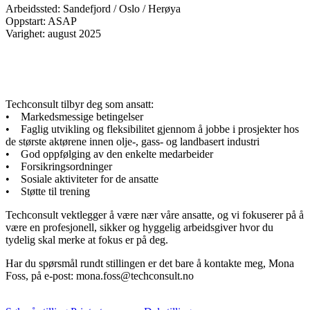
Arbeidssted: Sandefjord / Oslo / Herøya
Oppstart: ASAP
Varighet: august 2025
Techconsult tilbyr deg som ansatt:
• Markedsmessige betingelser
• Faglig utvikling og fleksibilitet gjennom å jobbe i prosjekter hos
de største aktørene innen olje-, gass- og landbasert industri
• God oppfølging av den enkelte medarbeider
• Forsikringsordninger
• Sosiale aktiviteter for de ansatte
• Støtte til trening
Techconsult vektlegger å være nær våre ansatte, og vi fokuserer på å
være en profesjonell, sikker og hyggelig arbeidsgiver hvor du
tydelig skal merke at fokus er på deg.
Har du spørsmål rundt stillingen er det bare å kontakte meg, Mona
Foss, på e-post: mona.foss@techconsult.no