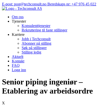
Hopp
E-post: post@techconsult.no
Beredskaps nr: +47 976 45 022
til
innhold
Om oss
Tjenester
Konsulenttjenester
Rekruttering til faste stillinger
Karriere
Jobb i Techconsult
Abonner på stilling
Søk på stillinger
Stilling ledig
Aktuelt
Kontakt
FAQ
Logg inn
Senior piping ingeniør –
Etablering av arbeidsordre
X