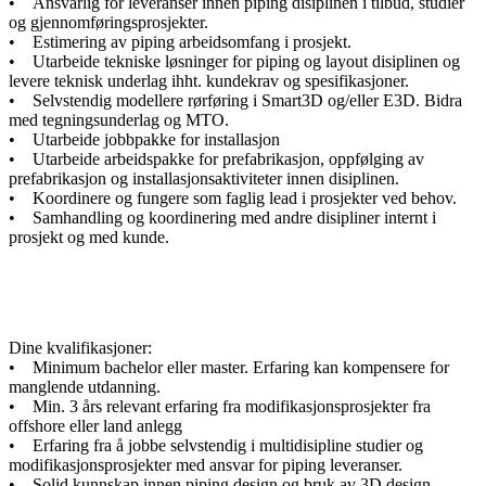
• Ansvarlig for leveranser innen piping disiplinen i tilbud, studier
og gjennomføringsprosjekter.
• Estimering av piping arbeidsomfang i prosjekt.
• Utarbeide tekniske løsninger for piping og layout disiplinen og
levere teknisk underlag ihht. kundekrav og spesifikasjoner.
• Selvstendig modellere rørføring i Smart3D og/eller E3D. Bidra
med tegningsunderlag og MTO.
• Utarbeide jobbpakke for installasjon
• Utarbeide arbeidspakke for prefabrikasjon, oppfølging av
prefabrikasjon og installasjonsaktiviteter innen disiplinen.
• Koordinere og fungere som faglig lead i prosjekter ved behov.
• Samhandling og koordinering med andre disipliner internt i
prosjekt og med kunde.
Dine kvalifikasjoner:
• Minimum bachelor eller master. Erfaring kan kompensere for
manglende utdanning.
• Min. 3 års relevant erfaring fra modifikasjonsprosjekter fra
offshore eller land anlegg
• Erfaring fra å jobbe selvstendig i multidisipline studier og
modifikasjonsprosjekter med ansvar for piping leveranser.
• Solid kunnskap innen piping design og bruk av 3D design