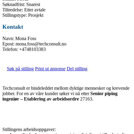
Søknadfrist: Snarest
Tiltredelse: Etter avtale
Stillingstype: Prosjekt
Kontakt
Navn: Mona Foss
Epost: mona.foss@techconsult.no
Telefon: +4748103383
Søk på stilling
Print ut annonse
Del stilling
Techconsult er bindeleddet mellom dyktige mennesker og krevende
jobber. For en av våre kunder søker vi nå etter
Senior piping
ingeniør – Etablering av arbeidsordre
27163.
Stillingens arbeidsoppgaver: