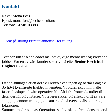
Kontakt
Navn: Mona Foss
Epost: mona.foss@techconsult.no
Telefon: +4748103383
Søk på stilling
Print ut annonse
Del stilling
Techconsult er bindeleddet mellom dyktige mennesker og krevende
jobber. For en av våre kunder søker vi nå etter
Senior Electrical
Engineer
27676.
Denne stillingen er en del av Elektro avdelingen og består i dag av
35 høyt kvalifiserte Elektro ingeniører. Vi bidrar aktivt inn i alle
faser i livsløpet til våre operative felt. Alt i fra frontend-studier til
detaljdesign og utførelse. Vi leverer sikker og effektiv drift av våre
anlegg igjennom tett og godt samarbeid på tvers av disipliner og
lokasjoner.
Sammen med resten av Operations skal vi skape fremtidens måter å