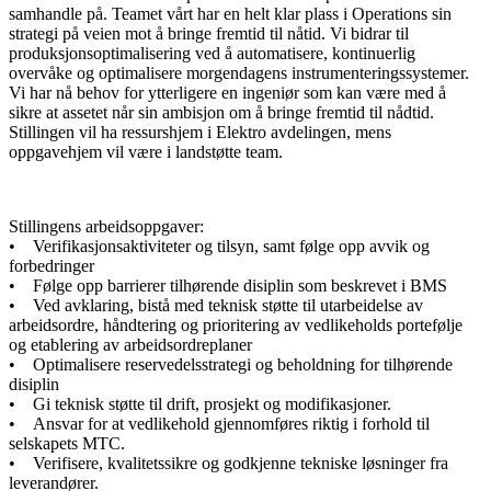
samhandle på. Teamet vårt har en helt klar plass i Operations sin
strategi på veien mot å bringe fremtid til nåtid. Vi bidrar til
produksjonsoptimalisering ved å automatisere, kontinuerlig
overvåke og optimalisere morgendagens instrumenteringssystemer.
Vi har nå behov for ytterligere en ingeniør som kan være med å
sikre at assetet når sin ambisjon om å bringe fremtid til nådtid.
Stillingen vil ha ressurshjem i Elektro avdelingen, mens
oppgavehjem vil være i landstøtte team.
Stillingens arbeidsoppgaver:
• Verifikasjonsaktiviteter og tilsyn, samt følge opp avvik og
forbedringer
• Følge opp barrierer tilhørende disiplin som beskrevet i BMS
• Ved avklaring, bistå med teknisk støtte til utarbeidelse av
arbeidsordre, håndtering og prioritering av vedlikeholds portefølje
og etablering av arbeidsordreplaner
• Optimalisere reservedelsstrategi og beholdning for tilhørende
disiplin
• Gi teknisk støtte til drift, prosjekt og modifikasjoner.
• Ansvar for at vedlikehold gjennomføres riktig i forhold til
selskapets MTC.
• Verifisere, kvalitetssikre og godkjenne tekniske løsninger fra
leverandører.