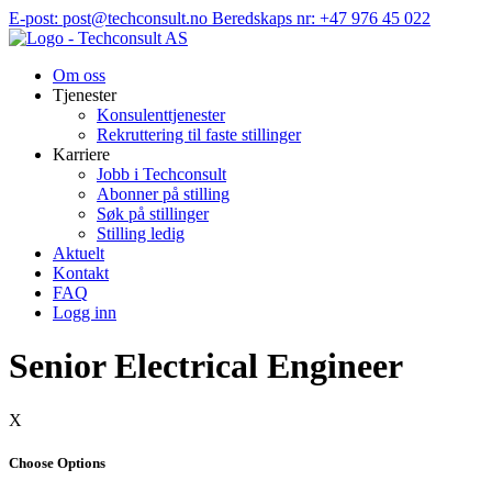
Hopp
E-post: post@techconsult.no
Beredskaps nr: +47 976 45 022
til
innhold
Om oss
Tjenester
Konsulenttjenester
Rekruttering til faste stillinger
Karriere
Jobb i Techconsult
Abonner på stilling
Søk på stillinger
Stilling ledig
Aktuelt
Kontakt
FAQ
Logg inn
Senior Electrical Engineer
X
Choose Options