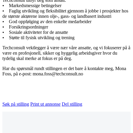
Techconsult tilbyr deg som ansatt:
• Markedsmessige betingelser
• Faglig utvikling og fleksibilitet gjennom å jobbe i prosjekter hos
de største aktørene innen olje-, gass- og landbasert industri
• God oppfølging av den enkelte medarbeider
• Forsikringsordninger
• Sosiale aktiviteter for de ansatte
• Støtte til fysisk utvikling og trening
Techconsult vektlegger å være nær våre ansatte, og vi fokuserer på å
være en profesjonell, sikker og hyggelig arbeidsgiver hvor du
tydelig skal merke at fokus er på deg.
Har du spørsmål rundt stillingen er det bare å kontakte meg, Mona
Foss, på e-post: mona.foss@techconsult.no
Søk på stilling
Print ut annonse
Del stilling