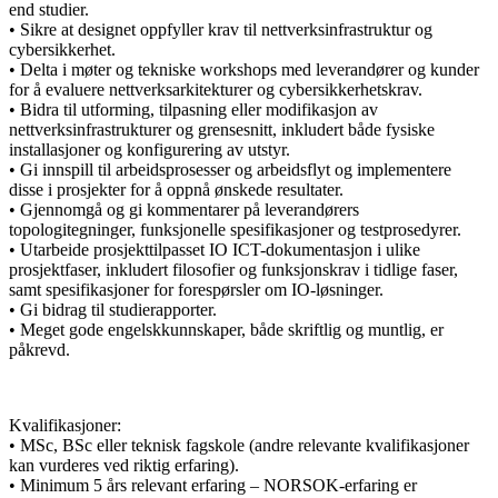
end studier.
• Sikre at designet oppfyller krav til nettverksinfrastruktur og
cybersikkerhet.
• Delta i møter og tekniske workshops med leverandører og kunder
for å evaluere nettverksarkitekturer og cybersikkerhetskrav.
• Bidra til utforming, tilpasning eller modifikasjon av
nettverksinfrastrukturer og grensesnitt, inkludert både fysiske
installasjoner og konfigurering av utstyr.
• Gi innspill til arbeidsprosesser og arbeidsflyt og implementere
disse i prosjekter for å oppnå ønskede resultater.
• Gjennomgå og gi kommentarer på leverandørers
topologitegninger, funksjonelle spesifikasjoner og testprosedyrer.
• Utarbeide prosjekttilpasset IO ICT-dokumentasjon i ulike
prosjektfaser, inkludert filosofier og funksjonskrav i tidlige faser,
samt spesifikasjoner for forespørsler om IO-løsninger.
• Gi bidrag til studierapporter.
• Meget gode engelskkunnskaper, både skriftlig og muntlig, er
påkrevd.
Kvalifikasjoner:
• MSc, BSc eller teknisk fagskole (andre relevante kvalifikasjoner
kan vurderes ved riktig erfaring).
• Minimum 5 års relevant erfaring – NORSOK-erfaring er