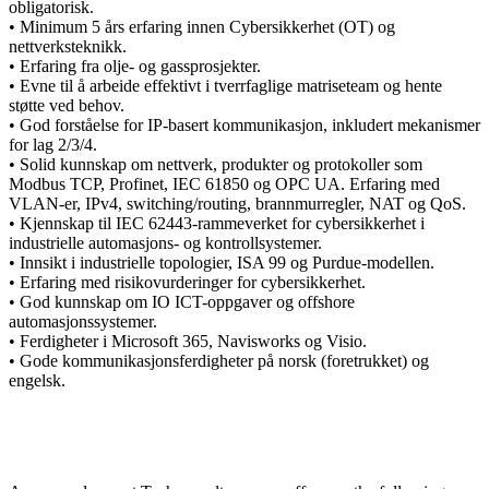
obligatorisk.
• Minimum 5 års erfaring innen Cybersikkerhet (OT) og
nettverksteknikk.
• Erfaring fra olje- og gassprosjekter.
• Evne til å arbeide effektivt i tverrfaglige matriseteam og hente
støtte ved behov.
• God forståelse for IP-basert kommunikasjon, inkludert mekanismer
for lag 2/3/4.
• Solid kunnskap om nettverk, produkter og protokoller som
Modbus TCP, Profinet, IEC 61850 og OPC UA. Erfaring med
VLAN-er, IPv4, switching/routing, brannmurregler, NAT og QoS.
• Kjennskap til IEC 62443-rammeverket for cybersikkerhet i
industrielle automasjons- og kontrollsystemer.
• Innsikt i industrielle topologier, ISA 99 og Purdue-modellen.
• Erfaring med risikovurderinger for cybersikkerhet.
• God kunnskap om IO ICT-oppgaver og offshore
automasjonssystemer.
• Ferdigheter i Microsoft 365, Navisworks og Visio.
• Gode kommunikasjonsferdigheter på norsk (foretrukket) og
engelsk.