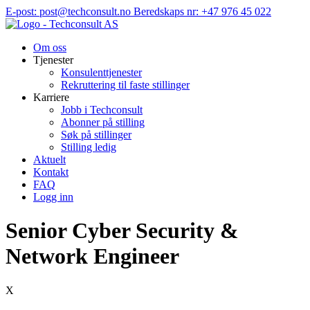
Hopp
E-post: post@techconsult.no
Beredskaps nr: +47 976 45 022
til
innhold
Om oss
Tjenester
Konsulenttjenester
Rekruttering til faste stillinger
Karriere
Jobb i Techconsult
Abonner på stilling
Søk på stillinger
Stilling ledig
Aktuelt
Kontakt
FAQ
Logg inn
Senior Cyber Security &
Network Engineer
X