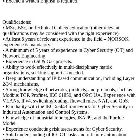
• Excellent written English is required.
Qualifications:
• MSc, BSc, or Technical College education (other relevant
qualifications may be considered with the right experience).
• At least 5 years of relevant experience in the field – NORSOK
experience is mandatory.
• A minimum of 5 years of experience in Cyber Security (OT) and
Network Engineering.
• Experience in Oil & Gas projects.
• Ability to work effectively in multi-disciplinary matrix
organizations, seeking support as needed.
• Deep understanding of IP-based communication, including Layer
2/3/4 mechanisms.
• Strong knowledge of networks, products, and protocols, such as
Modbus TCP, Profinet, IEC 61850, and OPC UA. Experience with
VLANs, IPv4, switching/routing, firewall rules, NAT, and QoS.
• Familiarity with the IEC 62443 framework for Cyber Security in
Industrial Automation and Control Systems.
• Knowledge of industrial topologies, ISA 99, and the Purdue
Model.
• Experience conducting risk assessments for Cyber Security.
• Solid understanding of IO ICT tasks and offshore automation