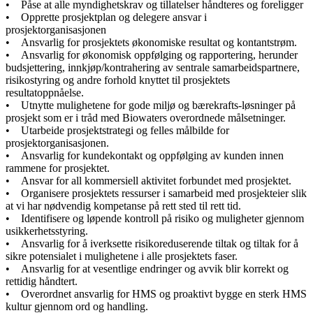
• Påse at alle myndighetskrav og tillatelser håndteres og foreligger
• Opprette prosjektplan og delegere ansvar i
prosjektorganisasjonen
• Ansvarlig for prosjektets økonomiske resultat og kontantstrøm.
• Ansvarlig for økonomisk oppfølging og rapportering, herunder
budsjettering, innkjøp/kontrahering av sentrale samarbeidspartnere,
risikostyring og andre forhold knyttet til prosjektets
resultatoppnåelse.
• Utnytte mulighetene for gode miljø og bærekrafts-løsninger på
prosjekt som er i tråd med Biowaters overordnede målsetninger.
• Utarbeide prosjektstrategi og felles målbilde for
prosjektorganisasjonen.
• Ansvarlig for kundekontakt og oppfølging av kunden innen
rammene for prosjektet.
• Ansvar for all kommersiell aktivitet forbundet med prosjektet.
• Organisere prosjektets ressurser i samarbeid med prosjekteier slik
at vi har nødvendig kompetanse på rett sted til rett tid.
• Identifisere og løpende kontroll på risiko og muligheter gjennom
usikkerhetsstyring.
• Ansvarlig for å iverksette risikoreduserende tiltak og tiltak for å
sikre potensialet i mulighetene i alle prosjektets faser.
• Ansvarlig for at vesentlige endringer og avvik blir korrekt og
rettidig håndtert.
• Overordnet ansvarlig for HMS og proaktivt bygge en sterk HMS
kultur gjennom ord og handling.