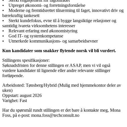
• Sterkt engasjement for fagområdet
• Utpreget økonomi- og forretningsforståelse
• Moderne og fremtidsrettet tilnærming til faget, innovativt driv og
bærekraftig tankesett
• Sterkt kundefokus, evne til å bygge langsiktige relasjoner og
samtidig ivareta virksomhetens interesser
• Relevant erfaring med økonomistyring
• God IT- og systemkompetanse
• Utmerkede kommunikasjons- og samarbeidsevner
Kun kandidater som snakker flytende norsk vil bli vurdert.
Stillingens spesifikasjoner:
Søknadsfristen for denne stillingen er ASAP, men vi vil også
vurdere kandidater til lignende eller andre relevante stillinger
fortløpende.
Arbeidssted: Tønsberg/Hybrid (Mulig med hjemmekontor deler av
uken)
Oppstart: august 2026
Varighet: Fast
Har du spørsmål rundt stillingen er det bare å kontakte meg, Mona
Foss, på e-post: mona.foss@techconsult.no