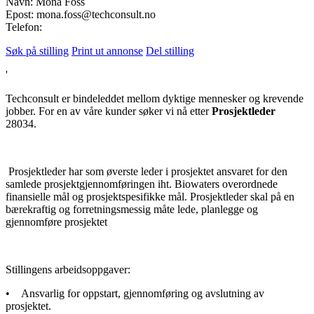
Navn: Mona Foss
Epost: mona.foss@techconsult.no
Telefon:
Søk på stilling
Print ut annonse
Del stilling
'
Techconsult er bindeleddet mellom dyktige mennesker og krevende
jobber. For en av våre kunder søker vi nå etter
Prosjektleder
28034.
Prosjektleder har som øverste leder i prosjektet ansvaret for den
samlede prosjektgjennomføringen iht. Biowaters overordnede
finansielle mål og prosjektspesifikke mål. Prosjektleder skal på en
bærekraftig og forretningsmessig måte lede, planlegge og
gjennomføre prosjektet
Stillingens arbeidsoppgaver:
• Ansvarlig for oppstart, gjennomføring og avslutning av
prosjektet.