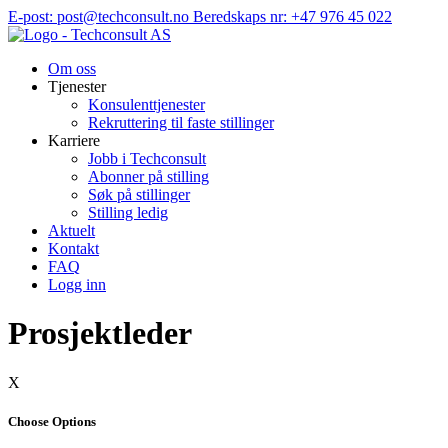
Hopp
E-post: post@techconsult.no
Beredskaps nr: +47 976 45 022
til
innhold
Om oss
Tjenester
Konsulenttjenester
Rekruttering til faste stillinger
Karriere
Jobb i Techconsult
Abonner på stilling
Søk på stillinger
Stilling ledig
Aktuelt
Kontakt
FAQ
Logg inn
Prosjektleder
X
Choose Options