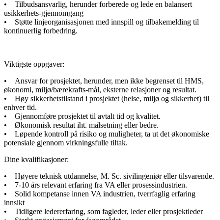
• Tilbudsansvarlig, herunder forberede og lede en balansert
usikkerhets-gjennomgang
• Støtte linjeorganisasjonen med innspill og tilbakemelding til
kontinuerlig forbedring.
Viktigste oppgaver:
• Ansvar for prosjektet, herunder, men ikke begrenset til HMS,
økonomi, miljø/bærekrafts-mål, eksterne relasjoner og resultat.
• Høy sikkerhetstilstand i prosjektet (helse, miljø og sikkerhet) til
enhver tid.
• Gjennomføre prosjektet til avtalt tid og kvalitet.
• Økonomisk resultat iht. målsetning eller bedre.
• Løpende kontroll på risiko og muligheter, ta ut det økonomiske
potensiale gjennom virkningsfulle tiltak.
Dine kvalifikasjoner:
• Høyere teknisk utdannelse, M. Sc. sivilingeniør eller tilsvarende.
• 7-10 års relevant erfaring fra VA eller prosessindustrien.
• Solid kompetanse innen VA industrien, tverrfaglig erfaring
innsikt
• Tidligere ledererfaring, som fagleder, leder eller prosjektleder