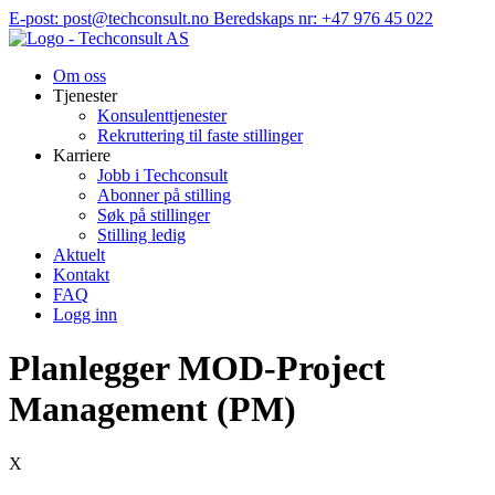
Hopp
E-post: post@techconsult.no
Beredskaps nr: +47 976 45 022
til
innhold
Om oss
Tjenester
Konsulenttjenester
Rekruttering til faste stillinger
Karriere
Jobb i Techconsult
Abonner på stilling
Søk på stillinger
Stilling ledig
Aktuelt
Kontakt
FAQ
Logg inn
Planlegger MOD-Project
Management (PM)
X