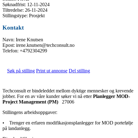
Søknadfrist: 12-11-2024
Tiltredelse: 26-11-2024
Stillingstype: Prosjekt
Kontakt
Navn: Irene Knutsen
Epost: irene.knutsen@techconsult.no
Telefon: +4792304299
Søk på stilling
Print ut annonse
Del stilling
Techconsult er bindeleddet mellom dyktige mennesker og krevende
jobber. For en av våre kunder søker vi nå etter
Planlegger MOD-
Project Management (PM)
27006
Stillingens arbeidsoppgaver:
• Trenger en erfaren modifikasjonsplanlegger for MOD portefølje
på landanlegg.