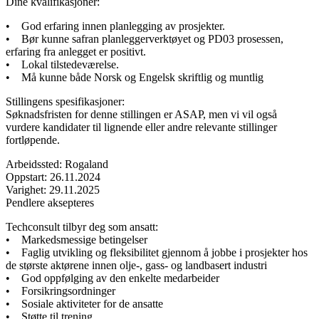
Dine kvalifikasjoner:
• God erfaring innen planlegging av prosjekter.
• Bør kunne safran planleggerverktøyet og PD03 prosessen,
erfaring fra anlegget er positivt.
• Lokal tilstedeværelse.
• Må kunne både Norsk og Engelsk skriftlig og muntlig
Stillingens spesifikasjoner:
Søknadsfristen for denne stillingen er ASAP, men vi vil også
vurdere kandidater til lignende eller andre relevante stillinger
fortløpende.
Arbeidssted: Rogaland
Oppstart: 26.11.2024
Varighet: 29.11.2025
Pendlere aksepteres
Techconsult tilbyr deg som ansatt:
• Markedsmessige betingelser
• Faglig utvikling og fleksibilitet gjennom å jobbe i prosjekter hos
de største aktørene innen olje-, gass- og landbasert industri
• God oppfølging av den enkelte medarbeider
• Forsikringsordninger
• Sosiale aktiviteter for de ansatte
• Støtte til trening