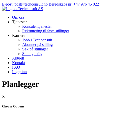
Hopp
E-post: post@techconsult.no
Beredskaps nr: +47 976 45 022
til
innhold
Om oss
Tjenester
Konsulenttjenester
Rekruttering til faste stillinger
Karriere
Jobb i Techconsult
Abonner på stilling
Søk på stillinger
Stilling ledig
Aktuelt
Kontakt
FAQ
Logg inn
Planlegger
X
Choose Options