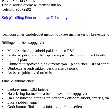
Navn: Solfrid Otterås
Epost: solfrid.otteraas@techconsult.no
Telefon: 95872292
Søk på stilling
Print ut annonse
Del stilling
'
Techconsult er bindeleddet mellom dyktige mennesker og krevende job
Stillingens arbeidsoppgaver:
• Metode arbeid og arbeidspakker innen E&I.
• Beskrive jobbene i arbeidspakken på en slik måte at den blir utført
• Input til plan
• Kunne ta ut nødvendig dokumentasjon – plot planer – 3D bilder et
• Utarbeide arbeidspakker, beskrivelse på norsk.
• Assistere jobben ved utførelse
Dine kvalifikasjoner:
• Fagbrev innen E&I fagene
• Ha erfaring fra metode arbeid i tilsvarende oppgaver
• Ha Construction erfaring fra offshore / onshore arbeid, erfaring 
• Like å jobbe i team
• Godt humør, flink til å ta initiativ og fremoverlent