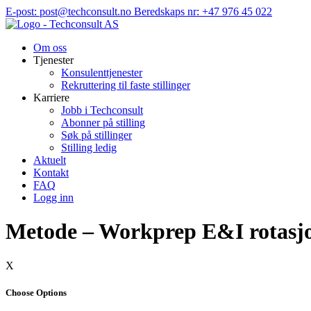
Hopp
E-post: post@techconsult.no
Beredskaps nr: +47 976 45 022
til
innhold
Om oss
Tjenester
Konsulenttjenester
Rekruttering til faste stillinger
Karriere
Jobb i Techconsult
Abonner på stilling
Søk på stillinger
Stilling ledig
Aktuelt
Kontakt
FAQ
Logg inn
Metode – Workprep E&I rotasj
X
Choose Options