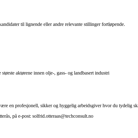
ndidater til lignende eller andre relevante stillinger fortløpende.
 største aktørene innen olje-, gass- og landbasert industri
være en profesjonell, sikker og hyggelig arbeidsgiver hvor du tydelig s
terås, på e-post: solfrid.otteraas@techconsult.no