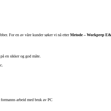
ber. For en av våre kunder søker vi nå etter
Metode – Workprep E&I
 på en sikker og god måte.
c.
fra formanns arbeid med bruk av PC