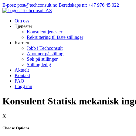
Hopp
E-post: post@techconsult.no
Beredskaps nr: +47 976 45 022
til
innhold
Om oss
Tjenester
Konsulenttjenester
Rekruttering til faste stillinger
Karriere
Jobb i Techconsult
Abonner på stilling
Søk på stillinger
Stilling ledig
Aktuelt
Kontakt
FAQ
Logg inn
Konsulent Statisk mekanisk ing
X
Choose Options