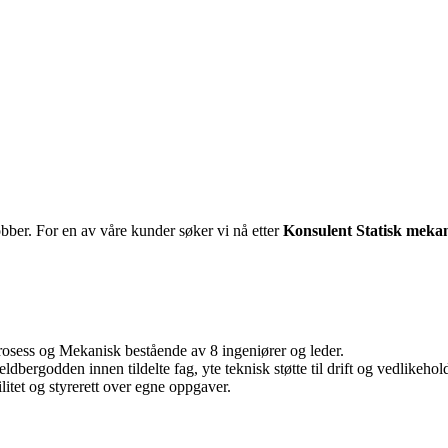
ber. For en av våre kunder søker vi nå etter
Konsulent Statisk mekan
rosess og Mekanisk bestående av 8 ingeniører og leder.
ldbergodden innen tildelte fag, yte teknisk støtte til drift og vedlikeho
itet og styrerett over egne oppgaver.