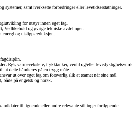
g systemer, samt iverksette forbedringer eller levetidserstatninger.
giutvikling for utstyr innen eget fag.
t, Vedlikehold og øvrige tekniske avdelinger.
 energi og utslippsreduksjon.
fagdisiplin.
er: Rør, varmevekslere, trykktanker, ventil og/eller levedyktighetsvurde
til at dette håndteres på en trygg måte.
ansvar ut over eget fag om forsvarlig slik at teamet når sine mål.
, både på engelsk og norsk.
ndidater til lignende eller andre relevante stillinger fortløpende.