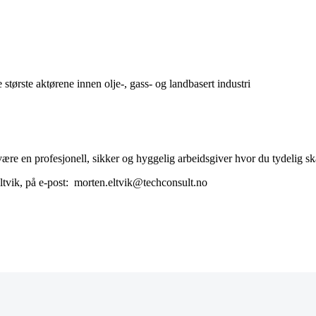
 største aktørene innen olje-, gass- og landbasert industri
være en profesjonell, sikker og hyggelig arbeidsgiver hvor du tydelig s
Eltvik, på e-post: morten.eltvik@techconsult.no