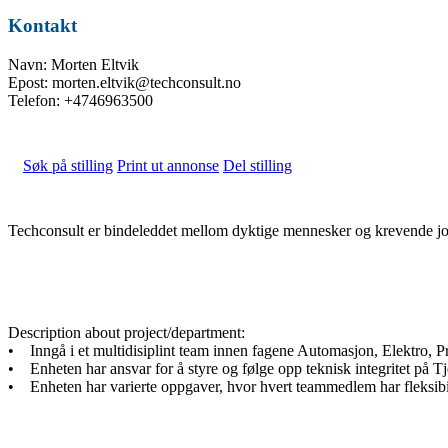
Kontakt
Navn: Morten Eltvik
Epost: morten.eltvik@techconsult.no
Telefon: +4746963500
Søk på stilling
Print ut annonse
Del stilling
Techconsult er bindeleddet mellom dyktige mennesker og krevende job
Description about project/department:
• Inngå i et multidisiplint team innen fagene Automasjon, Elektro, P
• Enheten har ansvar for å styre og følge opp teknisk integritet på Tje
• Enheten har varierte oppgaver, hvor hvert teammedlem har fleksibil