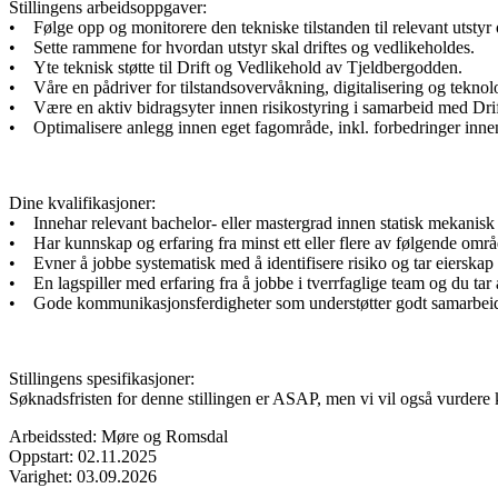
Stillingens arbeidsoppgaver:
• Følge opp og monitorere den tekniske tilstanden til relevant utstyr o
• Sette rammene for hvordan utstyr skal driftes og vedlikeholdes.
• Yte teknisk støtte til Drift og Vedlikehold av Tjeldbergodden.
• Våre en pådriver for tilstandsovervåkning, digitalisering og teknolo
• Være en aktiv bidragsyter innen risikostyring i samarbeid med Drif
• Optimalisere anlegg innen eget fagområde, inkl. forbedringer innen
Dine kvalifikasjoner:
• Innehar relevant bachelor- eller mastergrad innen statisk mekanisk 
• Har kunnskap og erfaring fra minst ett eller flere av følgende områd
• Evner å jobbe systematisk med å identifisere risiko og tar eierskap 
• En lagspiller med erfaring fra å jobbe i tverrfaglige team og du tar 
• Gode kommunikasjonsferdigheter som understøtter godt samarbeid
Stillingens spesifikasjoner:
Søknadsfristen for denne stillingen er ASAP, men vi vil også vurdere ka
Arbeidssted: Møre og Romsdal
Oppstart: 02.11.2025
Varighet: 03.09.2026