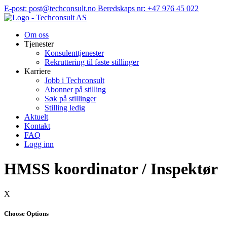
Hopp
E-post: post@techconsult.no
Beredskaps nr: +47 976 45 022
til
innhold
Om oss
Tjenester
Konsulenttjenester
Rekruttering til faste stillinger
Karriere
Jobb i Techconsult
Abonner på stilling
Søk på stillinger
Stilling ledig
Aktuelt
Kontakt
FAQ
Logg inn
HMSS koordinator / Inspektør
X
Choose Options