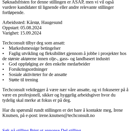
Søknadsfristen for denne stillingen er ASAP, men vi vil også
vurdere kandidater til lignende eller andre relevante stillinger
fortløpende.
Arbeidssted: Kårstø, Haugesund
Oppstart: 05.08.2024
Varighet: 15.09.2024
Techconsult tilbyr deg som ansatt:
• Markedsmessige betingelser
• Faglig utvikling og fleksibilitet gjennom å jobbe i prosjekter hos
de største aktørene innen olje-, gass- og landbasert industri
• God oppfølging av den enkelte medarbeider
• Forsikringsordninger
• Sosiale aktiviteter for de ansatte
• Støtte til trening
Techconsult vektlegger å være nær våre ansatte, og vi fokuserer på å
være en profesjonell, sikker og hyggelig arbeidsgiver hvor du
tydelig skal merke at fokus er på deg.
Har du spørsmål rundt stillingen er det bare å kontakte meg, Irene
Knutsen, på e-post: irene.knutsen@techconsult.no
Søk på stilling
Print ut annonse
Del stilling