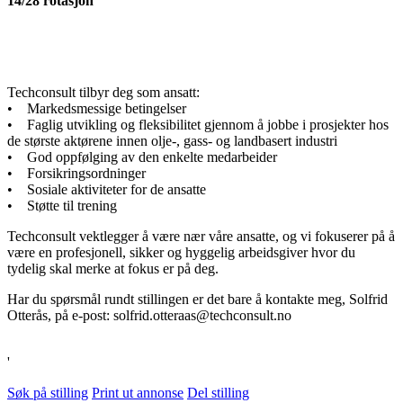
14/28 rotasjon
Techconsult tilbyr deg som ansatt:
• Markedsmessige betingelser
• Faglig utvikling og fleksibilitet gjennom å jobbe i prosjekter hos
de største aktørene innen olje-, gass- og landbasert industri
• God oppfølging av den enkelte medarbeider
• Forsikringsordninger
• Sosiale aktiviteter for de ansatte
• Støtte til trening
Techconsult vektlegger å være nær våre ansatte, og vi fokuserer på å
være en profesjonell, sikker og hyggelig arbeidsgiver hvor du
tydelig skal merke at fokus er på deg.
Har du spørsmål rundt stillingen er det bare å kontakte meg, Solfrid
Otterås, på e-post: solfrid.otteraas@techconsult.no
'
Søk på stilling
Print ut annonse
Del stilling