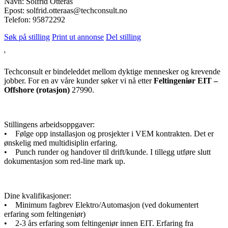
Navn: Solfrid Otterås
Epost: solfrid.otteraas@techconsult.no
Telefon: 95872292
Søk på stilling
Print ut annonse
Del stilling
'
Techconsult er bindeleddet mellom dyktige mennesker og krevende
jobber. For en av våre kunder søker vi nå etter
Feltingeniør EIT –
Offshore (rotasjon)
27990.
Stillingens arbeidsoppgaver:
• Følge opp installasjon og prosjekter i VEM kontrakten. Det er
ønskelig med multidisiplin erfaring.
• Punch runder og handover til drift/kunde. I tillegg utføre slutt
dokumentasjon som red-line mark up.
Dine kvalifikasjoner:
• Minimum fagbrev Elektro/Automasjon (ved dokumentert
erfaring som feltingeniør)
• 2-3 års erfaring som feltingeniør innen EIT. Erfaring fra