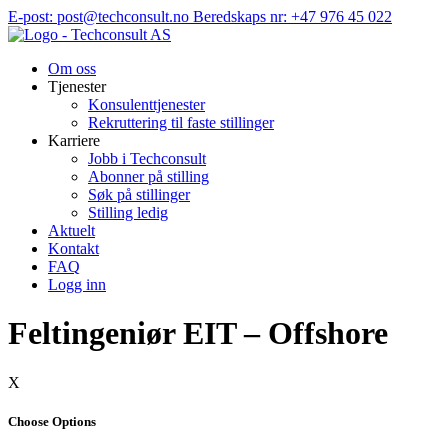
Hopp
E-post: post@techconsult.no
Beredskaps nr: +47 976 45 022
til
innhold
Om oss
Tjenester
Konsulenttjenester
Rekruttering til faste stillinger
Karriere
Jobb i Techconsult
Abonner på stilling
Søk på stillinger
Stilling ledig
Aktuelt
Kontakt
FAQ
Logg inn
Feltingeniør EIT – Offshore
X
Choose Options