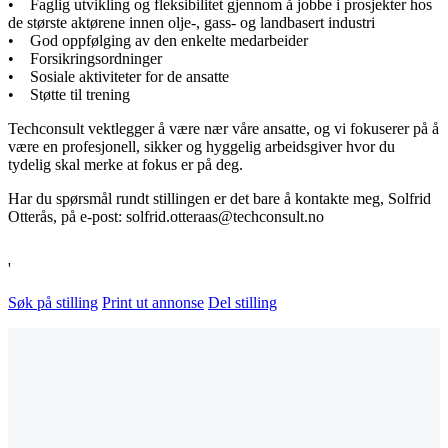
• Faglig utvikling og fleksibilitet gjennom å jobbe i prosjekter hos
de største aktørene innen olje-, gass- og landbasert industri
• God oppfølging av den enkelte medarbeider
• Forsikringsordninger
• Sosiale aktiviteter for de ansatte
• Støtte til trening
Techconsult vektlegger å være nær våre ansatte, og vi fokuserer på å
være en profesjonell, sikker og hyggelig arbeidsgiver hvor du
tydelig skal merke at fokus er på deg.
Har du spørsmål rundt stillingen er det bare å kontakte meg, Solfrid
Otterås, på e-post: solfrid.otteraas@techconsult.no
'
Søk på stilling
Print ut annonse
Del stilling