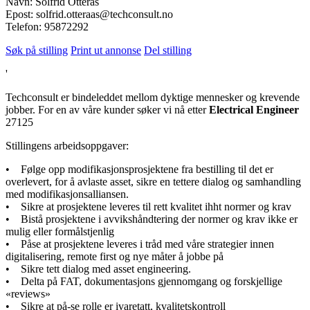
Navn: Solfrid Otterås
Epost: solfrid.otteraas@techconsult.no
Telefon: 95872292
Søk på stilling
Print ut annonse
Del stilling
'
Techconsult er bindeleddet mellom dyktige mennesker og krevende
jobber. For en av våre kunder søker vi nå etter
Electrical Engineer
27125
Stillingens arbeidsoppgaver:
• Følge opp modifikasjonsprosjektene fra bestilling til det er
overlevert, for å avlaste asset, sikre en tettere dialog og samhandling
med modifikasjonsalliansen.
• Sikre at prosjektene leveres til rett kvalitet ihht normer og krav
• Bistå prosjektene i avvikshåndtering der normer og krav ikke er
mulig eller formålstjenlig
• Påse at prosjektene leveres i tråd med våre strategier innen
digitalisering, remote first og nye måter å jobbe på
• Sikre tett dialog med asset engineering.
• Delta på FAT, dokumentasjons gjennomgang og forskjellige
«reviews»
• Sikre at på-se rolle er ivaretatt, kvalitetskontroll