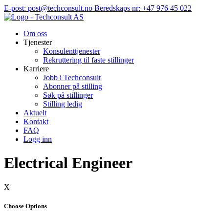
Hopp
E-post: post@techconsult.no
Beredskaps nr: +47 976 45 022
til
innhold
Om oss
Tjenester
Konsulenttjenester
Rekruttering til faste stillinger
Karriere
Jobb i Techconsult
Abonner på stilling
Søk på stillinger
Stilling ledig
Aktuelt
Kontakt
FAQ
Logg inn
Electrical Engineer
X
Choose Options