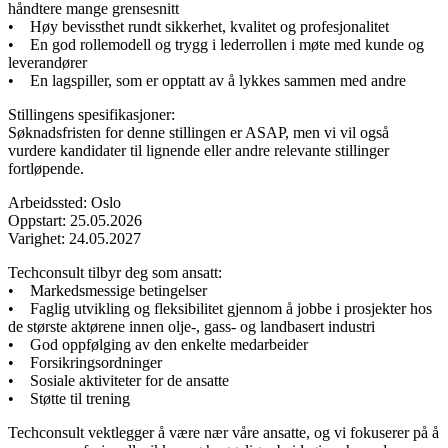
håndtere mange grensesnitt
• Høy bevissthet rundt sikkerhet, kvalitet og profesjonalitet
• En god rollemodell og trygg i lederrollen i møte med kunde og
leverandører
• En lagspiller, som er opptatt av å lykkes sammen med andre
Stillingens spesifikasjoner:
Søknadsfristen for denne stillingen er ASAP, men vi vil også
vurdere kandidater til lignende eller andre relevante stillinger
fortløpende.
Arbeidssted: Oslo
Oppstart: 25.05.2026
Varighet: 24.05.2027
Techconsult tilbyr deg som ansatt:
• Markedsmessige betingelser
• Faglig utvikling og fleksibilitet gjennom å jobbe i prosjekter hos
de største aktørene innen olje-, gass- og landbasert industri
• God oppfølging av den enkelte medarbeider
• Forsikringsordninger
• Sosiale aktiviteter for de ansatte
• Støtte til trening
Techconsult vektlegger å være nær våre ansatte, og vi fokuserer på å