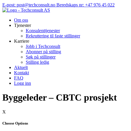
Hopp
E-post: post@techconsult.no
Beredskaps nr: +47 976 45 022
til
innhold
Om oss
Tjenester
Konsulenttjenester
Rekruttering til faste stillinger
Karriere
Jobb i Techconsult
Abonner på stilling
Søk på stillinger
Stilling ledig
Aktuelt
Kontakt
FAQ
Logg inn
Byggeleder – CBTC prosjekt
X
Choose Options