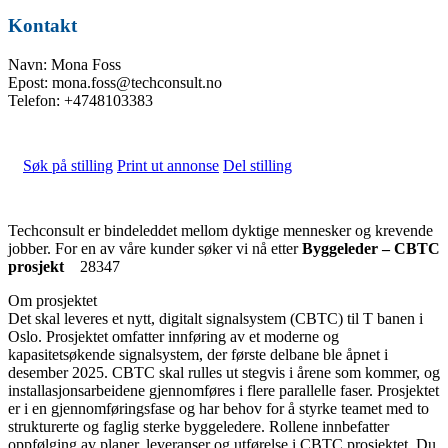
Kontakt
Navn: Mona Foss
Epost: mona.foss@techconsult.no
Telefon: +4748103383
Søk på stilling
Print ut annonse
Del stilling
Techconsult er bindeleddet mellom dyktige mennesker og krevende
jobber. For en av våre kunder søker vi nå etter
Byggeleder – CBTC
prosjekt
28347
Om prosjektet
Det skal leveres et nytt, digitalt signalsystem (CBTC) til T banen i
Oslo. Prosjektet omfatter innføring av et moderne og
kapasitetsøkende signalsystem, der første delbane ble åpnet i
desember 2025. CBTC skal rulles ut stegvis i årene som kommer, og
installasjonsarbeidene gjennomføres i flere parallelle faser. Prosjektet
er i en gjennomføringsfase og har behov for å styrke teamet med to
strukturerte og faglig sterke byggeledere. Rollene innbefatter
oppfølging av planer, leveranser og utførelse i CBTC prosjektet. Du