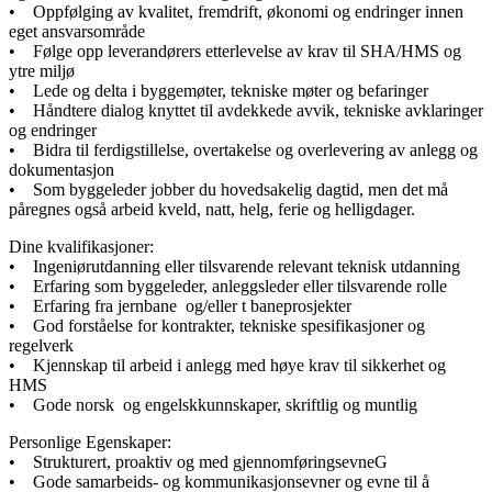
• Oppfølging av kvalitet, fremdrift, økonomi og endringer innen
eget ansvarsområde
• Følge opp leverandørers etterlevelse av krav til SHA/HMS og
ytre miljø
• Lede og delta i byggemøter, tekniske møter og befaringer
• Håndtere dialog knyttet til avdekkede avvik, tekniske avklaringer
og endringer
• Bidra til ferdigstillelse, overtakelse og overlevering av anlegg og
dokumentasjon
• Som byggeleder jobber du hovedsakelig dagtid, men det må
påregnes også arbeid kveld, natt, helg, ferie og helligdager.
Dine kvalifikasjoner:
• Ingeniørutdanning eller tilsvarende relevant teknisk utdanning
• Erfaring som byggeleder, anleggsleder eller tilsvarende rolle
• Erfaring fra jernbane og/eller t baneprosjekter
• God forståelse for kontrakter, tekniske spesifikasjoner og
regelverk
• Kjennskap til arbeid i anlegg med høye krav til sikkerhet og
HMS
• Gode norsk og engelskkunnskaper, skriftlig og muntlig
Personlige Egenskaper:
• Strukturert, proaktiv og med gjennomføringsevneG
• Gode samarbeids- og kommunikasjonsevner og evne til å