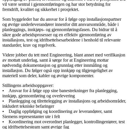
vil være sentral i gjennomføringen og har stor betydning for
fremdrift, kvalitet og sikkerhet i prosjektet.
Som byggeleder har du ansvar for å følge opp installasjonspartner
og øvrige underleverandører innenfor ditt ansvarsområde, både i
planleggings, innkjøps- og gjennomføringsfasen. Du bidrar til å
sikre gode arbeidsprosesser og en effektiv gjennomføring av
installasjons, test og idriftsettelsesarbeidene i henhold til relevante
standarder, krav og regelverk.
Videre jobber du tett med Engineering, blant annet med verifikasjon
av mottatt underlag, samt å sørge for at Engineering mottar
nødvendig dokumentasjon og grunnlag etter innmåling og
installasjon. Du følger også opp innkjøp og tilgjengelighet av
materiell som deler, kabler og øvrige komponenter.
Stillingens arbeidsoppgaver:
• Ansvar for å følge opp sine banestrekninger fra planlegging,
innkjøp, gjennomføring og overlevering
• Planlegging og tilrettelegging av installasjons og arbeidsområder,
inkludert tekniske befaringer
• Daglig oppfølging og koordinering av leverandører, samt
Siemens representanter ute i felt
• Koordinering mot overordnet planlegger, kontrollingeniører, test
og idriftsettelsesteam samt øvrige fag