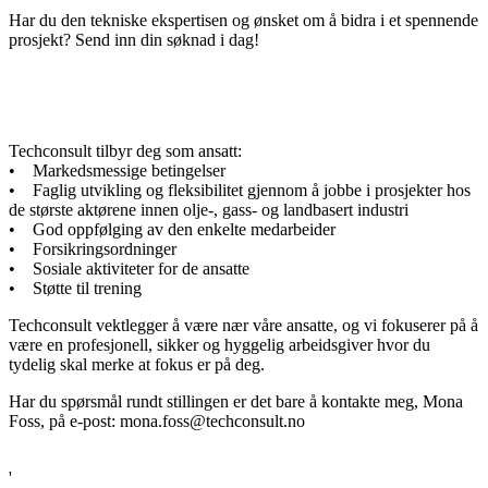
Har du den tekniske ekspertisen og ønsket om å bidra i et spennende
prosjekt? Send inn din søknad i dag!
Techconsult tilbyr deg som ansatt:
• Markedsmessige betingelser
• Faglig utvikling og fleksibilitet gjennom å jobbe i prosjekter hos
de største aktørene innen olje-, gass- og landbasert industri
• God oppfølging av den enkelte medarbeider
• Forsikringsordninger
• Sosiale aktiviteter for de ansatte
• Støtte til trening
Techconsult vektlegger å være nær våre ansatte, og vi fokuserer på å
være en profesjonell, sikker og hyggelig arbeidsgiver hvor du
tydelig skal merke at fokus er på deg.
Har du spørsmål rundt stillingen er det bare å kontakte meg, Mona
Foss, på e-post: mona.foss@techconsult.no
'