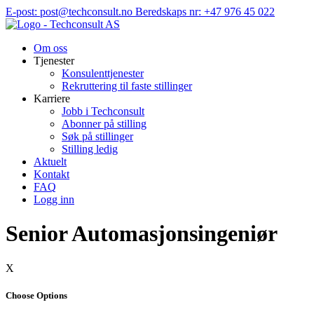
Hopp
E-post: post@techconsult.no
Beredskaps nr: +47 976 45 022
til
innhold
Om oss
Tjenester
Konsulenttjenester
Rekruttering til faste stillinger
Karriere
Jobb i Techconsult
Abonner på stilling
Søk på stillinger
Stilling ledig
Aktuelt
Kontakt
FAQ
Logg inn
Senior Automasjonsingeniør
X
Choose Options