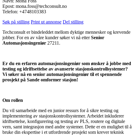
Navn: Mona Foss
Epost: mona.foss@techconsult.no
Telefon: +4748103383
Søk på stilling
Print ut annonse
Del stilling
Techconsult er bindeleddet mellom dyktige mennesker og krevende
jobber. For en av våre kunder søker vi nå etter
Senior
Automasjonsingeniør
27211.
Er du en erfaren automasjonsingeniør som ønsker å jobbe med
testing og idriftsettelse av avanserte stasjonskontrollsystemer?
Vi søker nå en senior automasjonsingeniør til et spennende
prosjekt på Sande omformer stasjon!
Om rollen
Du vil samarbeide med en junior ressurs for å sikre testing og
implementering av stasjonskontrollsystemer. Arbeidet inkluderer
idriftsettelse, konfigurering og testing av PLS, routere og digitale
vern, samt integrasjon med andre systemer. Dette er en mulighet til å
bruke din ekspertise i et utfordrende prosjekt som krever teknisk